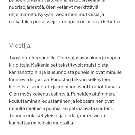
puheenjohtanut valtakunnallista opiskelija- ja
nuorisojärjestöä. Olen vetänyt merkittäviä
ohjelmatöitä. Kykyäni viedä monimutkaisia ja
raskaitakin prosesseja eteenpäin on useasti kehuttu.
Viestijä.
Työskentelen sanoilla. Olen sujuvasanainen ja nopea
kirjoittaja. Kaikenlaiset tekstityypit muistioista
kannanottoihin ja lausunnoista puheisiin ovat minulle
luontevia kirjoittaa. Panostan tekstin selkeyteen
kielellistä kauneutta ja monipuolisuutta unohtamatta.
Olen myös kokenut esiintyjä. Puheiden pitäminen,
kouluttaminen, edustaminen ja lobbaaminen ovat
minulle mieluisia puuhia. En pelkää avata suutani.
Tunnen erilaiset yleisöt ja tiedän, miten viesti
kannattaa milloinkin muotoilla.