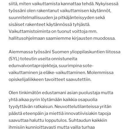
siitä, miten vaikuttamista kannattaa tehdä. Nykyisessä
työssäni olen rakentanut vaikuttamisen käytännöt,
suunnitelmallisuuden ja pitkäjänteisyyden sekä
sisäiset rakenteet käytännössä tyhjästä.
Vaikuttamistoiminta on tuonut voittoja mm.
hallitusohjelmaan saamiemme kirjausten muodossa.
Aiemmassa työssäni Suomen ylioppilaskuntien liitossa
(SYL) toteutin useita onnistuneita
edunvalvontaprojekteja, suurimpina sote-
vaikuttaminen ja eläke-vaikuttaminen. Molemmissa
opiskelijaliikkeen tavoitteet saavutettiin.
Olen tinkimätön edustamani asian puolustaja mutta
yhtä aikaa pyrin löytämään kaikkia osapuolia
tyydyttävän ratkaisun. Neuvottelutilanteissa yritän
päästä eteenpäin ja miettiä innovatiivisiakin tapoja
saavuttaa haluttu lopputulos. Suhtaudun kaikkiin
ihmisiin kunnioittavasti mutta vailla turhaa