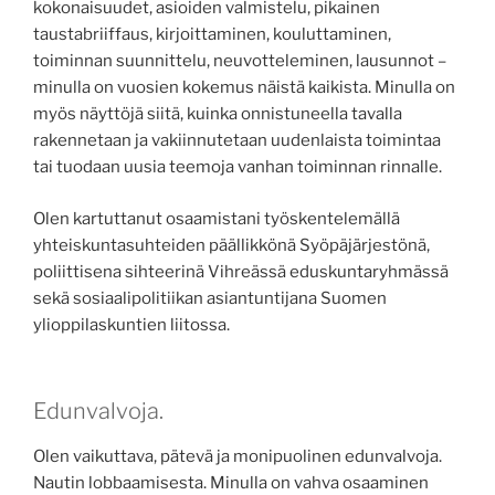
kokonaisuudet, asioiden valmistelu, pikainen
taustabriiffaus, kirjoittaminen, kouluttaminen,
toiminnan suunnittelu, neuvotteleminen, lausunnot –
minulla on vuosien kokemus näistä kaikista. Minulla on
myös näyttöjä siitä, kuinka onnistuneella tavalla
rakennetaan ja vakiinnutetaan uudenlaista toimintaa
tai tuodaan uusia teemoja vanhan toiminnan rinnalle.
Olen kartuttanut osaamistani työskentelemällä
yhteiskuntasuhteiden päällikkönä Syöpäjärjestönä,
poliittisena sihteerinä Vihreässä eduskuntaryhmässä
sekä sosiaalipolitiikan asiantuntijana Suomen
ylioppilaskuntien liitossa.
Edunvalvoja.
Olen vaikuttava, pätevä ja monipuolinen edunvalvoja.
Nautin lobbaamisesta. Minulla on vahva osaaminen