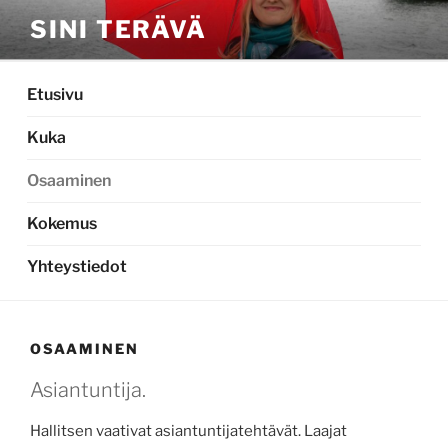
Siirry
SINI TERÄVÄ
sisältöön
Etusivu
Kuka
Osaaminen
Kokemus
Yhteystiedot
OSAAMINEN
Asiantuntija.
Hallitsen vaativat asiantuntijatehtävät. Laajat