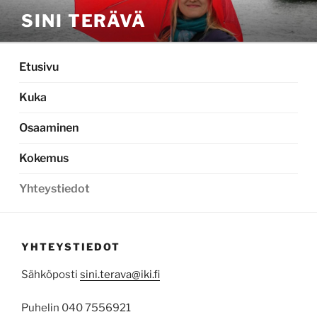
Siirry
SINI TERÄVÄ
sisältöön
Etusivu
Kuka
Osaaminen
Kokemus
Yhteystiedot
YHTEYSTIEDOT
Sähköposti
sini.terava@iki.fi
Puhelin 040 7556921